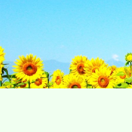
内
容
を
ス
キ
ッ
プ