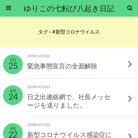
ゆりこの七転び八起き日記
タグ › #新型コロナウイルス
2020年5月25日
5月
25
緊急事態宣言の全面解除
2020年4月24日
4月
24
日之出連絡網で、社長メッセ
ージを送りました。
2020年4月22日
4月
22
新型コロナウイルス感染症に