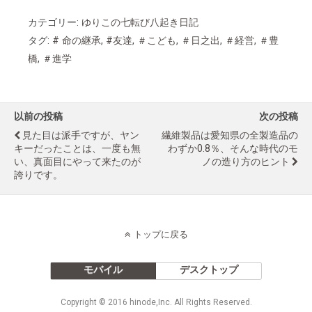
カテゴリー:
ゆりこの七転び八起き日記
タグ:
# 命の継承
,
#友達
,
＃こども
,
＃日之出
,
＃経営
,
＃豊
橋
,
＃進学
以前の投稿
次の投稿
見た目は派手ですが、ヤン
繊維製品は愛知県の全製造品の
キーだったことは、一度も無
わずか0.8％、そんな時代のモ
い、真面目にやって来たのが
ノの造り方のヒント
誇りです。
トップに戻る
モバイル
デスクトップ
Copyright © 2016 hinode,Inc. All Rights Reserved.