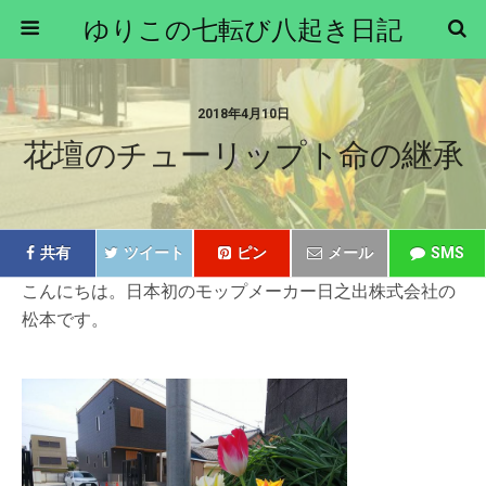
ゆりこの七転び八起き日記
2018年4月10日
花壇のチューリップト命の継承
共有
ツイート
ピン
メール
SMS
こんにちは。日本初のモップメーカー日之出株式会社の
松本です。