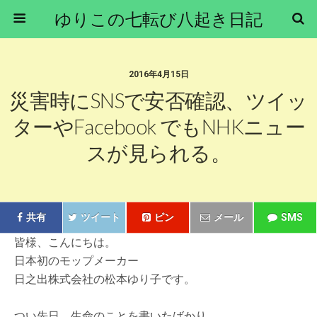
ゆりこの七転び八起き日記
2016年4月15日
災害時にSNSで安否確認、ツイッ
ターやFacebook でもNHKニュー
スが見られる。
共有
ツイート
ピン
メール
SMS
皆様、こんにちは。
日本初のモップメーカー
日之出株式会社の松本ゆり子です。
つい先日、生命のことを書いたばかり、