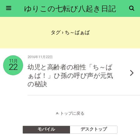
ゆりこの七転び八起き日記
タグ › ち～ばぁば
2016年11月22日
11月
22
幼児と高齢者の相性「ち～ば
ぁば！」ひ孫の呼び声が元気
の秘訣
トップに戻る
モバイル
デスクトップ