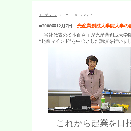
トップページ
＞ ニュース・メディア
■2008年12月7日
光産業創成大学院大学の
当社代表の松本百合子が
光産業創成大学院
“起業マインド”を中心とした講演を行いま
これから起業を目指